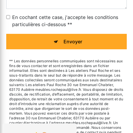
En cochant cette case, j'accepte les conditions
particulières ci-dessous **
Envoyer
** Les données personnelles communiquées sont nécessaires aux
fins de vous contacter et sont enregistrées dans un fichier
informatisé. Elles sont destinées à Les ateliers Paul Roche et ses
sous-traitants dans le seul but de répondre à votre message. Les
données collectées seront communiquées aux seuls destinataires
suivants: Les ateliers Paul Roche 30 rue Emmanuel Chabrier,
63170 Aubière meubles.rochepaul@live.fr. Vous disposez de droits
d’accès, de rectification, d’effacement, de portabilité, de limitation,
d’opposition, de retrait de votre consentement à tout moment et du
droit d’introduire une réclamation auprès d’une autorité de
contrôle, ainsi que d’organiser le sort de vos données post-
mortem. Vous pouvez exercer ces droits par voie postale à
l'adresse 30 rue Emmanuel Chabrier, 63170 Aubière ou par
courrier électronique à l'adresse meubles.rochepaul@live.fr. Un
justificatif d'identité pourra vous être demandé. Nous conservons
vos données pendant la période de prise de contact puis pendant