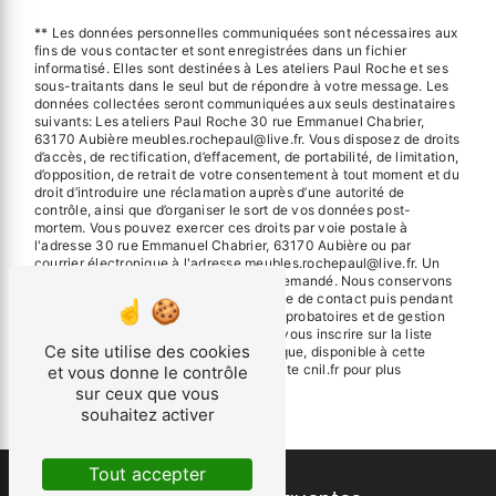
** Les données personnelles communiquées sont nécessaires aux
fins de vous contacter et sont enregistrées dans un fichier
informatisé. Elles sont destinées à Les ateliers Paul Roche et ses
sous-traitants dans le seul but de répondre à votre message. Les
données collectées seront communiquées aux seuls destinataires
suivants: Les ateliers Paul Roche 30 rue Emmanuel Chabrier,
63170 Aubière meubles.rochepaul@live.fr. Vous disposez de droits
d’accès, de rectification, d’effacement, de portabilité, de limitation,
d’opposition, de retrait de votre consentement à tout moment et du
droit d’introduire une réclamation auprès d’une autorité de
contrôle, ainsi que d’organiser le sort de vos données post-
mortem. Vous pouvez exercer ces droits par voie postale à
l'adresse 30 rue Emmanuel Chabrier, 63170 Aubière ou par
courrier électronique à l'adresse meubles.rochepaul@live.fr. Un
justificatif d'identité pourra vous être demandé. Nous conservons
vos données pendant la période de prise de contact puis pendant
la durée de prescription légale aux fins probatoires et de gestion
des contentieux. Vous avez le droit de vous inscrire sur la liste
Ce site utilise des cookies
d'opposition au démarchage téléphonique, disponible à cette
adresse:
Bloctel.gouv.fr
. Consultez le site cnil.fr pour plus
et vous donne le contrôle
d’informations sur vos droits.
sur ceux que vous
souhaitez activer
Tout accepter