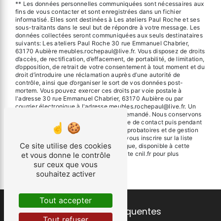
** Les données personnelles communiquées sont nécessaires aux
fins de vous contacter et sont enregistrées dans un fichier
informatisé. Elles sont destinées à Les ateliers Paul Roche et ses
sous-traitants dans le seul but de répondre à votre message. Les
données collectées seront communiquées aux seuls destinataires
suivants: Les ateliers Paul Roche 30 rue Emmanuel Chabrier,
63170 Aubière meubles.rochepaul@live.fr. Vous disposez de droits
d’accès, de rectification, d’effacement, de portabilité, de limitation,
d’opposition, de retrait de votre consentement à tout moment et du
droit d’introduire une réclamation auprès d’une autorité de
contrôle, ainsi que d’organiser le sort de vos données post-
mortem. Vous pouvez exercer ces droits par voie postale à
l'adresse 30 rue Emmanuel Chabrier, 63170 Aubière ou par
courrier électronique à l'adresse meubles.rochepaul@live.fr. Un
justificatif d'identité pourra vous être demandé. Nous conservons
vos données pendant la période de prise de contact puis pendant
la durée de prescription légale aux fins probatoires et de gestion
des contentieux. Vous avez le droit de vous inscrire sur la liste
Ce site utilise des cookies
d'opposition au démarchage téléphonique, disponible à cette
adresse:
Bloctel.gouv.fr
. Consultez le site cnil.fr pour plus
et vous donne le contrôle
d’informations sur vos droits.
sur ceux que vous
souhaitez activer
Tout accepter
Recherches fréquentes
Tout refuser