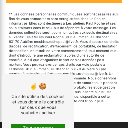
** Les données personnelles communiquées sont nécessaires aux
fins de vous contacter et sont enregistrées dans un fichier
informatisé. Elles sont destinées à Les ateliers Paul Roche et ses
sous-traitants dans le seul but de répondre à votre message. Les
données collectées seront communiquées aux seuls destinataires
suivants: Les ateliers Paul Roche 30 rue Emmanuel Chabrier,
63170 Aubière meubles.rochepaul@live.fr. Vous disposez de droits
d’accès, de rectification, d’effacement, de portabilité, de limitation,
d’opposition, de retrait de votre consentement à tout moment et du
droit d’introduire une réclamation auprès d’une autorité de
contrôle, ainsi que d’organiser le sort de vos données post-
mortem. Vous pouvez exercer ces droits par voie postale à
l'adresse 30 rue Emmanuel Chabrier, 63170 Aubière ou par
courrier électronique à l'adresse meubles.rochepaul@live.fr. Un
justificatif d'identité pourra vous être demandé. Nous conservons
vos données pendant la période de prise de contact puis pendant
la durée de prescription légale aux fins probatoires et de gestion
des contentieux. Vous avez le droit de vous inscrire sur la liste
Ce site utilise des cookies
d'opposition au démarchage téléphonique, disponible à cette
adresse:
Bloctel.gouv.fr
. Consultez le site cnil.fr pour plus
et vous donne le contrôle
d’informations sur vos droits.
sur ceux que vous
souhaitez activer